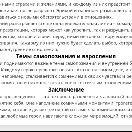
енными страхами и желаниями, и каждому из них предстоит
еживает после разрыва с Эрикой и начинает размышлять о с
равиться с новыми обстоятельствами в отношениях.
ний разыгрывается ещё одна увлекательная линия – команд
презентации, которая может как укрепить, так и разрушить 
оектом, который ставит перед ними не только творческие з
ивания. Каждому из них нужно будет сделать выбор, котор
 на внутренние отношения.
Темы самопознания и взросления
ии поднимаются важные темы самопознания и внутренней 
Каждому герою предстоит понять, кто он на самом деле, и 
например, сталкивается с сомнением в своих чувствах и ре
еланиях, но и наконец сказать «нет» токсичным отношениям
Заключение
о просвещения» — это не просто развлечение, а важный шаг
ятию себя. Она наполнена комичными моментами, трогат
ми, которые делают её одной из самых запоминающихся в 
как любимые герои навигают в сложном мире эмоций, отно