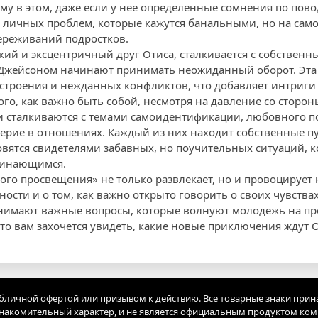
у в этом, даже если у нее определенные сомнения по повод
 личных проблем, которые кажутся банальными, но на само
ереживаний подростков.
ркий и эксцентричный друг Отиса, сталкивается с собствен
 Джейсоном начинают принимать неожиданный оборот. Эта 
строения и нежданных конфликтов, что добавляет интриги
ого, как важно быть собой, несмотря на давление со сторо
и сталкиваются с темами самоидентификации, любовного под
ерие в отношениях. Каждый из них находит собственные п
овятся свидетелями забавных, но поучительных ситуаций, к
минающимся.
ного просвещения» не только развлекает, но и провоцирует
ости и о том, как важно открыто говорить о своих чувства
нимают важные вопросы, которые волнуют молодежь на пр
что вам захочется увидеть, какие новые приключения ждут О
убличной офертой или призывом к действию. Все товарные знаки прин
акомительный характер, и не является официальным продуктом ко